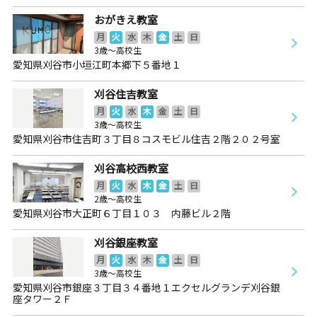
おがきえ教室
月
火
水
木
金
土
日
3歳～高校生
愛知県刈谷市小垣江町本郷下５番地１
刈谷住吉教室
月
火
水
木
金
土
日
3歳～高校生
愛知県刈谷市住吉町３丁目８コスモビル住吉２階２０２号室
刈谷高校西教室
月
火
水
木
金
土
日
2歳～高校生
愛知県刈谷市大正町６丁目１０３ 内藤ビル２階
刈谷銀座教室
月
火
水
木
金
土
日
3歳～高校生
愛知県刈谷市銀座３丁目３４番地１エクセルグランデ刈谷銀
座タワー２Ｆ