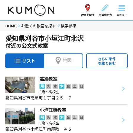
教室を探す
学習中の方
メニュー
HOME
お近くの教室を探す
検索結果
愛知県刈谷市小垣江町北沢
付近の公文式教室
さらに条件
地図
リスト
を絞り込む
高須教室
月
火
水
木
金
土
日
3歳～高校生
愛知県刈谷市高須町１丁目２５－７
小垣江東教室
月
火
水
木
金
土
日
3歳～高校生
愛知県刈谷市小垣江町南屋敷 ４５