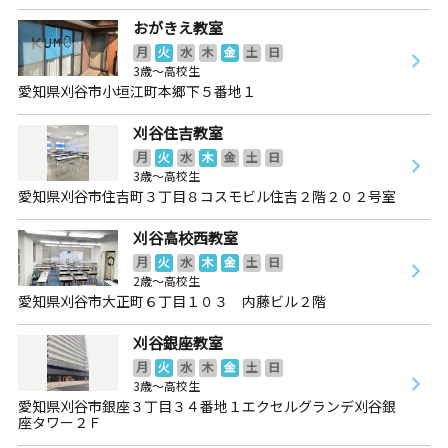
おがきえ教室
月
火
水
木
金
土
日
3歳～高校生
愛知県刈谷市小垣江町本郷下５番地１
刈谷住吉教室
月
火
水
木
金
土
日
3歳～高校生
愛知県刈谷市住吉町３丁目８コスモビル住吉２階２０２号室
刈谷高校西教室
月
火
水
木
金
土
日
2歳～高校生
愛知県刈谷市大正町６丁目１０３ 内藤ビル２階
刈谷銀座教室
月
火
水
木
金
土
日
3歳～高校生
愛知県刈谷市銀座３丁目３４番地１エクセルグランデ刈谷銀
座タワー２Ｆ