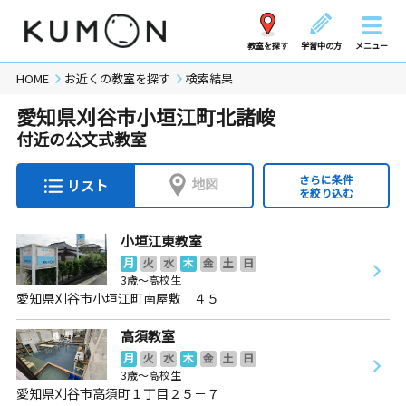
教室を探す
学習中の方
メニュー
HOME
お近くの教室を探す
検索結果
愛知県刈谷市小垣江町北諸峻
付近の公文式教室
さらに条件
地図
リスト
を絞り込む
小垣江東教室
月
火
水
木
金
土
日
3歳～高校生
愛知県刈谷市小垣江町南屋敷 ４５
高須教室
月
火
水
木
金
土
日
3歳～高校生
愛知県刈谷市高須町１丁目２５－７