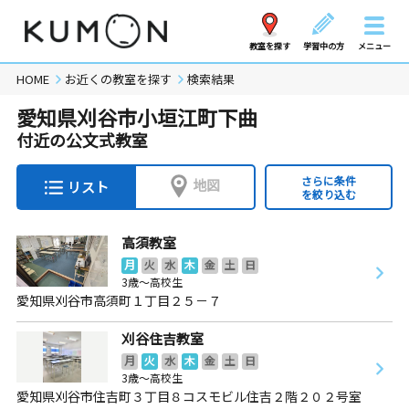
教室を探す
学習中の方
メニュー
HOME
お近くの教室を探す
検索結果
愛知県刈谷市小垣江町下曲
付近の公文式教室
さらに条件
地図
リスト
を絞り込む
高須教室
月
火
水
木
金
土
日
3歳～高校生
愛知県刈谷市高須町１丁目２５－７
刈谷住吉教室
月
火
水
木
金
土
日
3歳～高校生
愛知県刈谷市住吉町３丁目８コスモビル住吉２階２０２号室