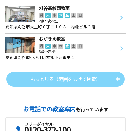
刈谷高校西教室
月
火
水
木
金
土
日
2歳～高校生
愛知県刈谷市大正町６丁目１０３ 内藤ビル２階
おがきえ教室
月
火
水
木
金
土
日
3歳～高校生
愛知県刈谷市小垣江町本郷下５番地１
もっと見る（範囲を広げて検索）
お電話での教室案内
も行っています
フリーダイヤル
0120-372-100