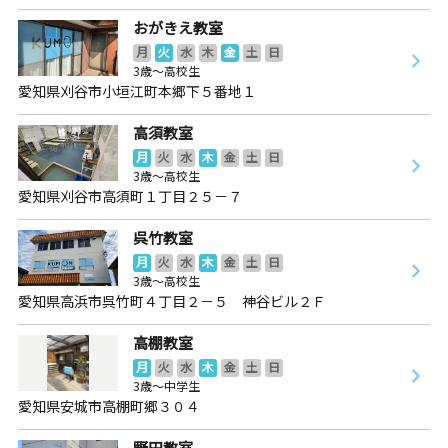
おがきえ教室
月
火
水
木
金
土
日
3歳～高校生
愛知県刈谷市小垣江町本郷下５番地１
高須教室
月
火
水
木
金
土
日
3歳～高校生
愛知県刈谷市高須町１丁目２５－７
呉竹教室
月
火
水
木
金
土
日
3歳～高校生
愛知県高浜市呉竹町４丁目２－５ 神谷ビル２Ｆ
高棚教室
月
火
水
木
金
土
日
3歳～中学生
愛知県安城市高棚町郷３０４
野田教室