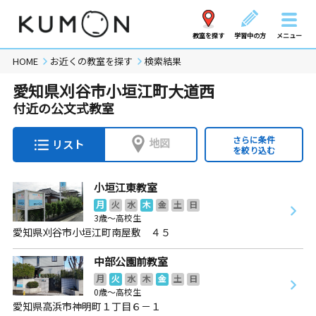
教室を探す
学習中の方
メニュー
HOME
お近くの教室を探す
検索結果
愛知県刈谷市小垣江町大道西
付近の公文式教室
さらに条件
地図
リスト
を絞り込む
小垣江東教室
月
火
水
木
金
土
日
3歳～高校生
愛知県刈谷市小垣江町南屋敷 ４５
中部公園前教室
月
火
水
木
金
土
日
0歳～高校生
愛知県高浜市神明町１丁目６－１