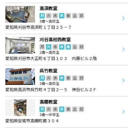
高須教室
月
火
水
木
金
土
日
3歳～高校生
愛知県刈谷市高須町１丁目２５－７
刈谷高校西教室
月
火
水
木
金
土
日
2歳～高校生
愛知県刈谷市大正町６丁目１０３ 内藤ビル２階
呉竹教室
月
火
水
木
金
土
日
3歳～高校生
愛知県高浜市呉竹町４丁目２－５ 神谷ビル２Ｆ
高棚教室
月
火
水
木
金
土
日
3歳～中学生
愛知県安城市高棚町郷３０４