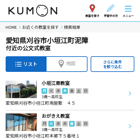
教室を探す
学習中の方
メニュー
HOME
お近くの教室を探す
検索結果
愛知県刈谷市小垣江町泥障
付近の公文式教室
さらに条件
地図
リスト
を絞り込む
小垣江東教室
月
火
水
木
金
土
日
3歳～高校生
愛知県刈谷市小垣江町南屋敷 ４５
おがきえ教室
月
火
水
木
金
土
日
3歳～高校生
愛知県刈谷市小垣江町本郷下５番地１