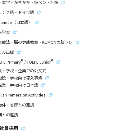
ン習字・かきかた・筆ペン・毛筆
ランス語・ドイツ語
panese（日本語）
信学習
習療法・脳の健康教室・KUMONの脳トレ
もん出版
®
®
EFL Primary
/
TOEFL Junior
設・学校・企業での公文式
施設・学校向け導入事業
企業・学校向け日本語
lish Immersion Activities
治体・省庁との連携
団との連携
社員採用