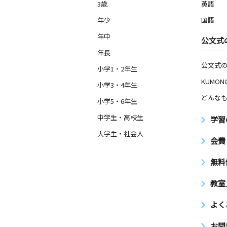
3歳
英語
年少
国語
年中
公文式
年長
公文式
小学1・2年生
KUMO
小学3・4年生
どんなも
小学5・6年生
中学生・高校生
学習
大学生・社会人
会費
無料
教室
よく
お問