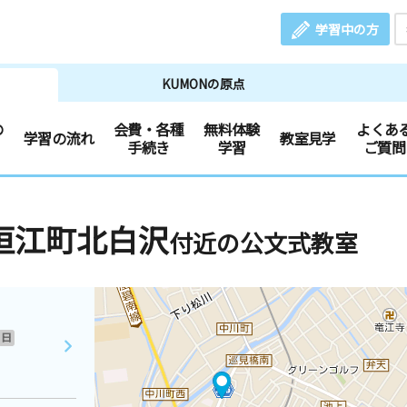
学習中の方
KUMONの原点
の
会費・各種
無料体験
よくあ
学習の流れ
教室見学
手続き
学習
ご質問
垣江町北白沢
付近の公文式教室
日