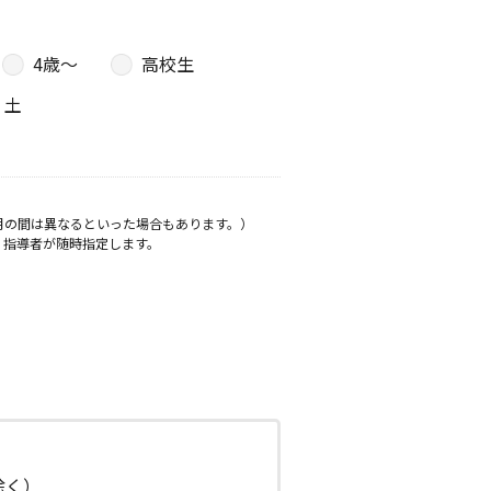
4歳〜
高校生
土
月の間は異なるといった場合もあります。）
、指導者が随時指定します。
日除く）