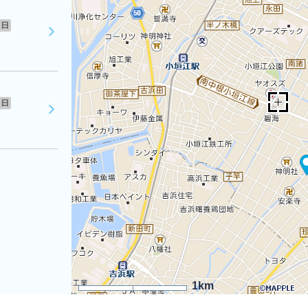
日
日
1km