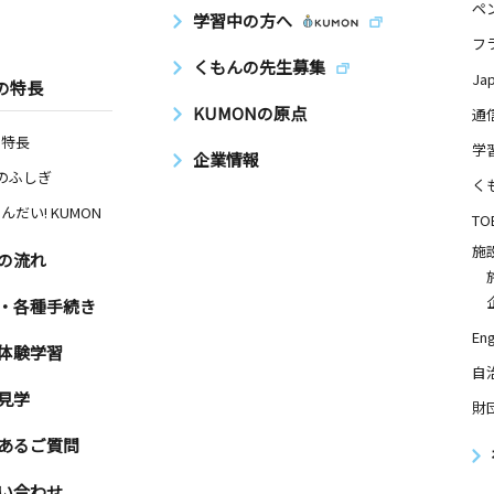
ペ
学習中の方へ
フ
くもんの先生募集
Ja
の特長
KUMONの原点
通
の特長
学
企業情報
Nのふしぎ
く
んだい! KUMON
TO
施
の流れ
・各種手続き
Eng
体験学習
自
見学
財
あるご質問
い合わせ