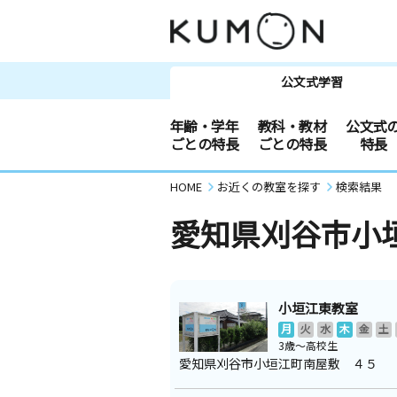
公文式学習
年齢・学年
教科・教材
公文式
ごとの特長
ごとの特長
特長
HOME
お近くの教室を探す
検索結果
愛知県刈谷市小
小垣江東教室
月
火
水
木
金
土
3歳～高校生
愛知県刈谷市小垣江町南屋敷 ４５