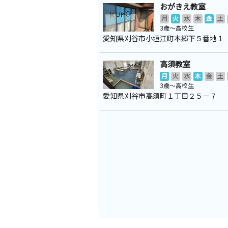
おがきえ教室
月
火
水
木
金
土
3歳～高校生
愛知県刈谷市小垣江町本郷下５番地１
高須教室
月
火
水
木
金
土
3歳～高校生
愛知県刈谷市高須町１丁目２５－７