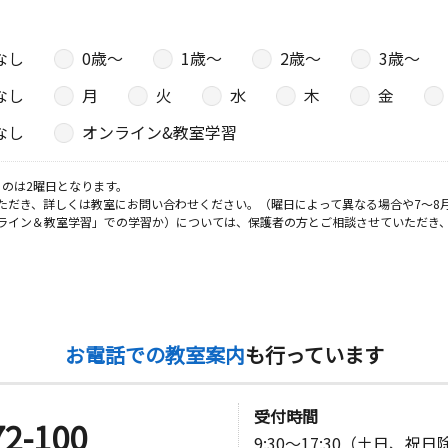
なし
0歳〜
1歳〜
2歳〜
3歳〜
なし
月
火
水
木
金
なし
オンライン&教室学習
のは2曜日となります。
ただき、詳しくは教室にお問い合わせください。（曜日によって異なる場合や7～8
ライン＆教室学習」での学習か）については、保護者の方とご相談させていただき
お電話での教室案内
も行っています
受付時間
72-100
9:30～17:30（土日、祝