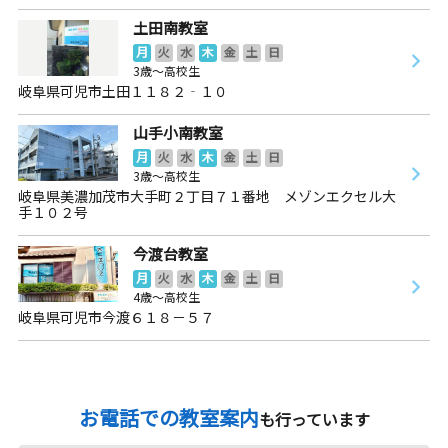
土田南教室
月
火
水
木
金
土
日
3歳～高校生
岐阜県可児市土田１１８２‐１０
山手小南教室
月
火
水
木
金
土
日
3歳～高校生
岐阜県美濃加茂市大手町２丁目７１番地 メゾンエクセル大
手１０２号
今渡台教室
月
火
水
木
金
土
日
4歳～高校生
岐阜県可児市今渡６１８－５７
お電話での教室案内
も行っています