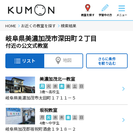
教室を探す
学習中の方
メニュー
HOME
お近くの教室を探す
検索結果
岐阜県美濃加茂市深田町２丁目
付近の公文式教室
さらに条件
地図
リスト
を絞り込む
美濃加茂北一教室
月
火
水
木
金
土
日
3歳～高校生
岐阜県美濃加茂市太田町１７１１－５
坂祝教室
月
火
水
木
金
土
日
4歳～中学生
岐阜県加茂郡坂祝町酒倉１９１８－２