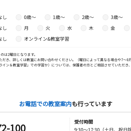
なし
0歳〜
1歳〜
2歳〜
3歳〜
なし
月
火
水
木
金
なし
オンライン&教室学習
のは2曜日となります。
ただき、詳しくは教室にお問い合わせください。（曜日によって異なる場合や7～8
ライン＆教室学習」での学習か）については、保護者の方とご相談させていただき
お電話での教室案内
も行っています
受付時間
72-100
9:30～17:30（土日、祝