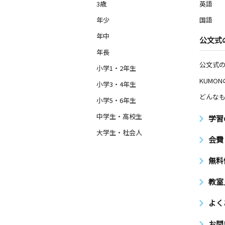
3歳
英語
年少
国語
年中
公文式
年長
公文式
小学1・2年生
KUMO
小学3・4年生
どんなも
小学5・6年生
中学生・高校生
学習
大学生・社会人
会費
無料
教室
よく
お問