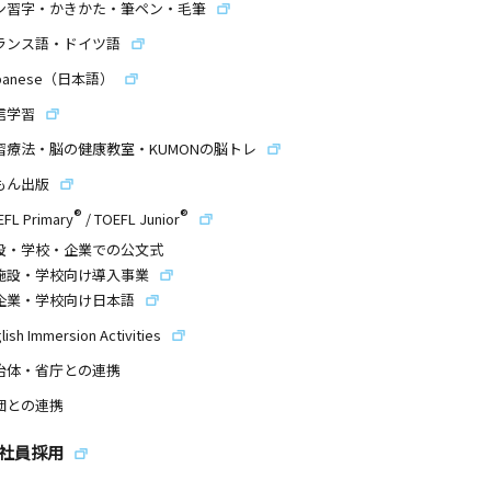
ン習字・かきかた・筆ペン・毛筆
ランス語・ドイツ語
panese（日本語）
信学習
習療法・脳の健康教室・KUMONの脳トレ
もん出版
®
®
EFL Primary
/
TOEFL Junior
設・学校・企業での公文式
施設・学校向け導入事業
企業・学校向け日本語
lish Immersion Activities
治体・省庁との連携
団との連携
社員採用