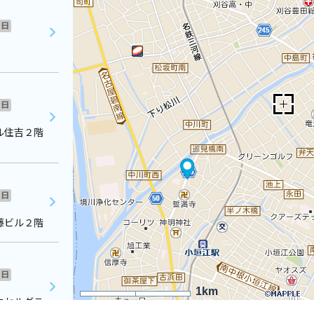
日
日
ル住吉２階
日
藤ビル２階
日
1km
クセルグラ