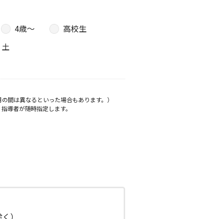
4歳〜
高校生
土
月の間は異なるといった場合もあります。）
、指導者が随時指定します。
日除く）