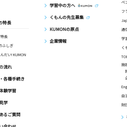
ペ
学習中の方へ
フ
くもんの先生募集
Ja
の特長
KUMONの原点
通
の特長
学
企業情報
Nのふしぎ
く
んだい! KUMON
TO
施
の流れ
・各種手続き
Eng
体験学習
自
見学
財
あるご質問
い合わせ