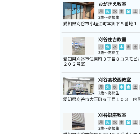
おがきえ教室
月
火
水
木
金
土
3歳～高校生
愛知県刈谷市小垣江町本郷下５番地１
刈谷住吉教室
月
火
水
木
金
土
3歳～高校生
愛知県刈谷市住吉町３丁目８コスモビ
２０２号室
刈谷高校西教室
月
火
水
木
金
土
2歳～高校生
愛知県刈谷市大正町６丁目１０３ 内
刈谷銀座教室
月
火
水
木
金
土
3歳～高校生
愛知県刈谷市銀座３丁目３４番地１エ
ンデ刈谷銀座タワー２Ｆ