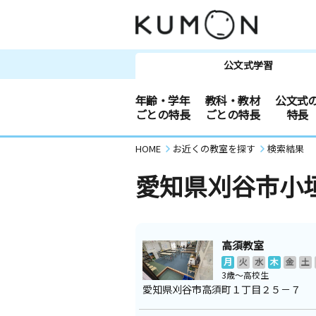
公文式学習
年齢・学年
教科・教材
公文式
ごとの特長
ごとの特長
特長
HOME
お近くの教室を探す
検索結果
愛知県刈谷市小
高須教室
月
火
水
木
金
土
3歳～高校生
愛知県刈谷市高須町１丁目２５－７