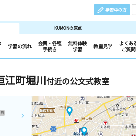
学習中の方
KUMONの原点
の
会費・各種
無料体験
よくあ
学習の流れ
教室見学
手続き
学習
ご質問
垣江町堀川
付近の公文式教室
日