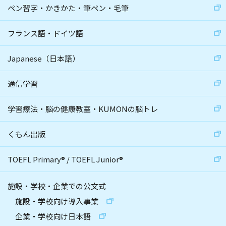
ペン習字・かきかた・筆ペン・毛筆
フランス語・ドイツ語
Japanese（日本語）
通信学習
学習療法・脳の健康教室・KUMONの脳トレ
くもん出版
TOEFL Primary
®
/
TOEFL Junior
®
施設・学校・企業での公文式
施設・学校向け導入事業
企業・学校向け日本語