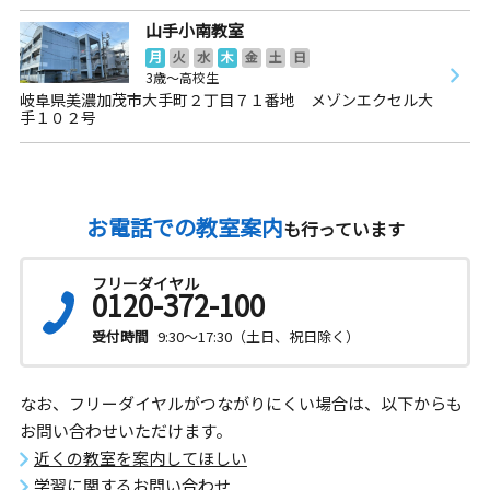
山手小南教室
月
火
水
木
金
土
日
3歳～高校生
岐阜県美濃加茂市大手町２丁目７１番地 メゾンエクセル大
手１０２号
お電話での教室案内
も行っています
フリーダイヤル
0120-372-100
受付時間
9:30～17:30（土日、祝日除く）
なお、フリーダイヤルがつながりにくい場合は、以下からも
お問い合わせいただけます。
近くの教室を案内してほしい
学習に関するお問い合わせ