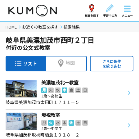
教室を探す
学習中の方
メニュー
HOME
お近くの教室を探す
検索結果
岐阜県美濃加茂市西町２丁目
付近の公文式教室
さらに条件
地図
リスト
を絞り込む
美濃加茂北一教室
月
火
水
木
金
土
日
3歳～高校生
岐阜県美濃加茂市太田町１７１１－５
坂祝教室
月
火
水
木
金
土
日
4歳～中学生
岐阜県加茂郡坂祝町酒倉１９１８－２