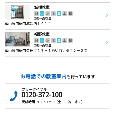
城端教室
月
火
水
木
金
土
日
2歳～高校生
富山県南砺市城端西上４１４
福野教室
月
火
水
木
金
土
日
2歳～高校生
富山県南砺市柴田屋１７－１あいあいタクシー２階
お電話での教室案内
も行っています
フリーダイヤル
0120-372-100
受付時間
9:30～17:30（土日、祝日除く）