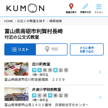
教室を探す
学習中の方
メニュー
HOME
お近くの教室を探す
検索結果
富山県南砺市利賀村長崎
付近の公文式教室
さらに条件
地図
リスト
を絞り込む
庄川町教室
月
火
水
木
金
土
日
3歳～高校生
富山県砺波市庄川町金屋畑直 ２３５９
井波小学校前教室
月
火
水
木
金
土
日
3歳～高校生
富山県南砺市山見１４００番地 井波総合文化センター