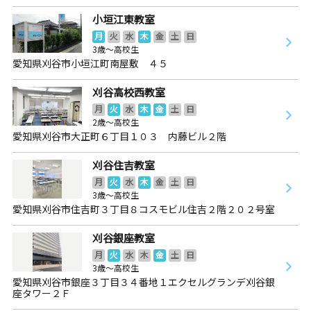
小垣江東教室
月
火
水
木
金
土
日
3歳～高校生
愛知県刈谷市小垣江町南屋敷 ４５
刈谷高校西教室
月
火
水
木
金
土
日
2歳～高校生
愛知県刈谷市大正町６丁目１０３ 内藤ビル２階
刈谷住吉教室
月
火
水
木
金
土
日
3歳～高校生
愛知県刈谷市住吉町３丁目８コスモビル住吉２階２０２号室
刈谷銀座教室
月
火
水
木
金
土
日
3歳～高校生
愛知県刈谷市銀座３丁目３４番地１エクセルグランデ刈谷銀
座タワー２Ｆ