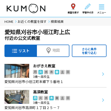
教室を探す
学習中の方
メニュー
HOME
お近くの教室を探す
検索結果
愛知県刈谷市小垣江町上広
付近の公文式教室
さらに条件
地図
リスト
を絞り込む
おがきえ教室
月
火
水
木
金
土
日
3歳～高校生
愛知県刈谷市小垣江町本郷下５番地１
高須教室
月
火
水
木
金
土
日
3歳～高校生
愛知県刈谷市高須町１丁目２５－７