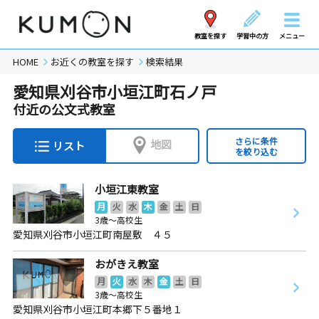
教室を探す
学習中の方
メニュー
HOME
お近くの教室を探す
検索結果
愛知県刈谷市小垣江町石ノ戸
付近の公文式教室
さらに条件
地図
リスト
を絞り込む
小垣江東教室
月
火
水
木
金
土
日
3歳～高校生
愛知県刈谷市小垣江町南屋敷 ４５
おがきえ教室
月
火
水
木
金
土
日
3歳～高校生
愛知県刈谷市小垣江町本郷下５番地１