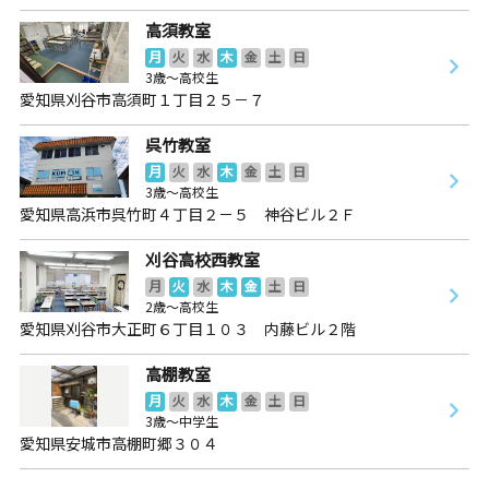
高須教室
月
火
水
木
金
土
日
3歳～高校生
愛知県刈谷市高須町１丁目２５－７
呉竹教室
月
火
水
木
金
土
日
3歳～高校生
愛知県高浜市呉竹町４丁目２－５ 神谷ビル２Ｆ
刈谷高校西教室
月
火
水
木
金
土
日
2歳～高校生
愛知県刈谷市大正町６丁目１０３ 内藤ビル２階
高棚教室
月
火
水
木
金
土
日
3歳～中学生
愛知県安城市高棚町郷３０４