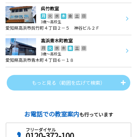
呉竹教室
月
火
水
木
金
土
日
3歳～高校生
愛知県高浜市呉竹町４丁目２－５ 神谷ビル２Ｆ
高浜青木町教室
月
火
水
木
金
土
日
3歳～高校生
愛知県高浜市青木町４丁目６－１８
もっと見る（範囲を広げて検索）
お電話での教室案内
も行っています
フリーダイヤル
0120-372-100