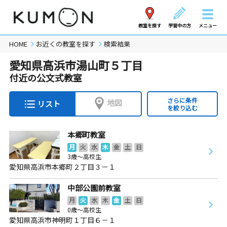
教室を探す
学習中の方
メニュー
HOME
お近くの教室を探す
検索結果
愛知県高浜市湯山町５丁目
付近の公文式教室
さらに条件
地図
リスト
を絞り込む
本郷町教室
月
火
水
木
金
土
日
3歳～高校生
愛知県高浜市本郷町２丁目３－１
中部公園前教室
月
火
水
木
金
土
日
0歳～高校生
愛知県高浜市神明町１丁目６－１