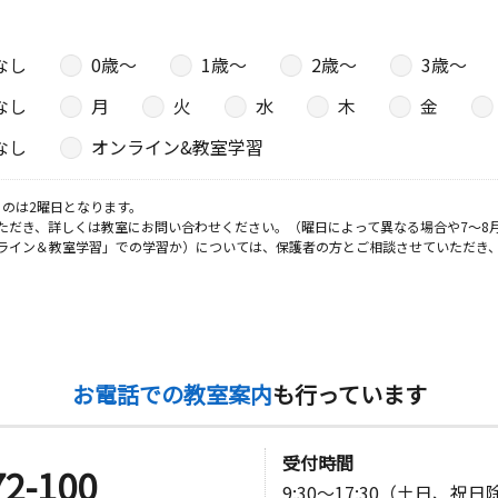
なし
0歳〜
1歳〜
2歳〜
3歳〜
なし
月
火
水
木
金
なし
オンライン&教室学習
のは2曜日となります。
ただき、詳しくは教室にお問い合わせください。（曜日によって異なる場合や7～8
ライン＆教室学習」での学習か）については、保護者の方とご相談させていただき
お電話での教室案内
も行っています
受付時間
72-100
9:30～17:30（土日、祝