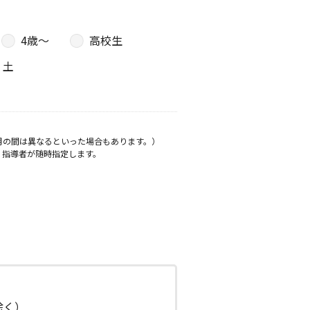
4歳〜
高校生
土
月の間は異なるといった場合もあります。）
、指導者が随時指定します。
日除く）