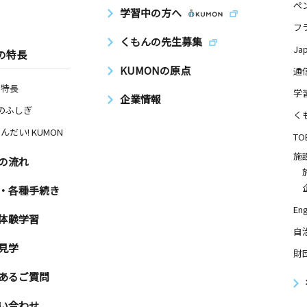
ペ
学習中の方へ
フ
くもんの先生募集
Ja
の特長
KUMONの原点
通
の特長
学
企業情報
Nのふしぎ
く
んだい! KUMON
TO
施
の流れ
・各種手続き
Eng
体験学習
自
見学
財
あるご質問
い合わせ