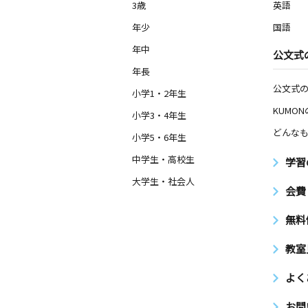
3歳
英語
年少
国語
年中
公文式
年長
公文式
小学1・2年生
KUMO
小学3・4年生
どんなも
小学5・6年生
中学生・高校生
学習
大学生・社会人
会費
無料
教室
よく
お問