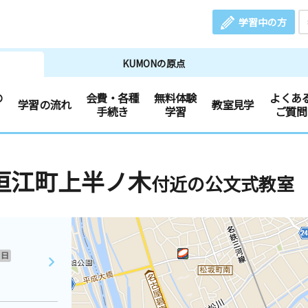
学習中の方
KUMONの原点
の
会費・各種
無料体験
よくあ
学習の流れ
教室見学
手続き
学習
ご質問
垣江町上半ノ木
付近の公文式教室
日