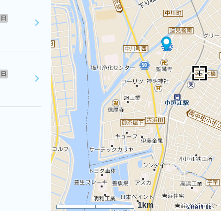
日
日
1km