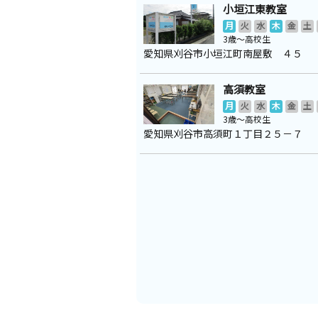
小垣江東教室
月
火
水
木
金
土
3歳～高校生
愛知県刈谷市小垣江町南屋敷 ４５
高須教室
月
火
水
木
金
土
3歳～高校生
愛知県刈谷市高須町１丁目２５－７