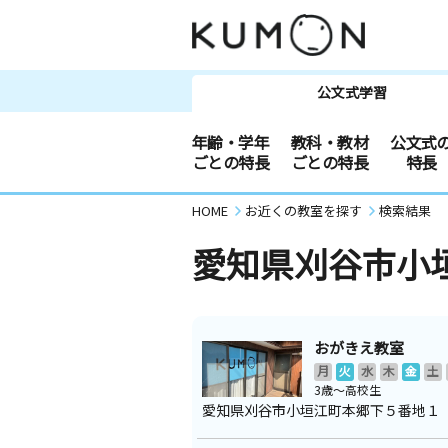
公文式学習
年齢・学年
教科・教材
公文式
ごとの特長
ごとの特長
特長
HOME
お近くの教室を探す
検索結果
愛知県刈谷市小
おがきえ教室
月
火
水
木
金
土
3歳～高校生
愛知県刈谷市小垣江町本郷下５番地１