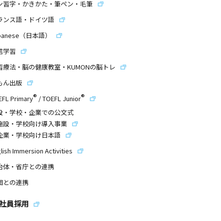
ン習字・かきかた・筆ペン・毛筆
ランス語・ドイツ語
panese（日本語）
信学習
習療法・脳の健康教室・KUMONの脳トレ
もん出版
®
®
EFL Primary
/
TOEFL Junior
設・学校・企業での公文式
施設・学校向け導入事業
企業・学校向け日本語
lish Immersion Activities
治体・省庁との連携
団との連携
社員採用