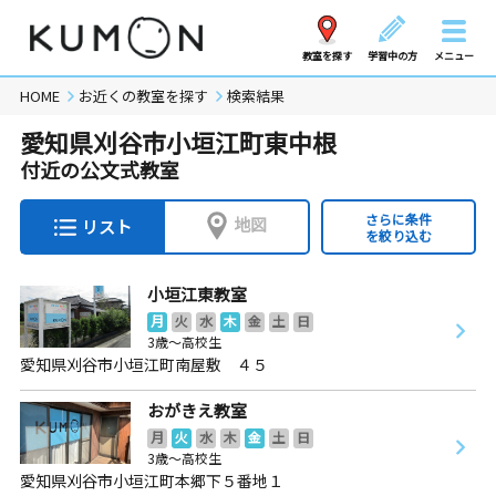
教室を探す
学習中の方
メニュー
HOME
お近くの教室を探す
検索結果
愛知県刈谷市小垣江町東中根
付近の公文式教室
さらに条件
地図
リスト
を絞り込む
小垣江東教室
月
火
水
木
金
土
日
3歳～高校生
愛知県刈谷市小垣江町南屋敷 ４５
おがきえ教室
月
火
水
木
金
土
日
3歳～高校生
愛知県刈谷市小垣江町本郷下５番地１