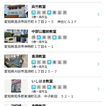
呉竹教室
月
火
水
木
金
土
日
3歳～高校生
愛知県高浜市呉竹町４丁目２－５ 神谷ビル２Ｆ
中部公園前教室
月
火
水
木
金
土
日
0歳～高校生
愛知県高浜市神明町１丁目６－１
高須教室
月
火
水
木
金
土
日
3歳～高校生
愛知県刈谷市高須町１丁目２５－７
いしはま教室
月
火
水
木
金
土
日
3歳～高校生
愛知県知多郡東浦町石浜 中子新田 ５２－１
高棚教室