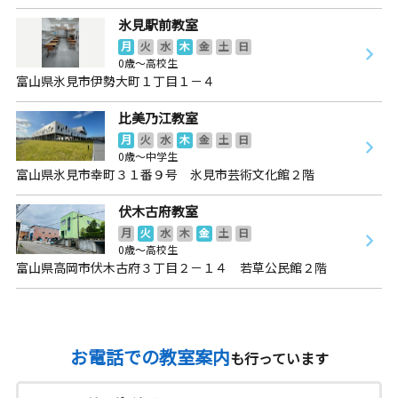
氷見駅前教室
月
火
水
木
金
土
日
0歳～高校生
富山県氷見市伊勢大町１丁目１－４
比美乃江教室
月
火
水
木
金
土
日
0歳～中学生
富山県氷見市幸町３１番９号 氷見市芸術文化館２階
伏木古府教室
月
火
水
木
金
土
日
0歳～高校生
富山県高岡市伏木古府３丁目２－１４ 若草公民館２階
お電話での教室案内
も行っています