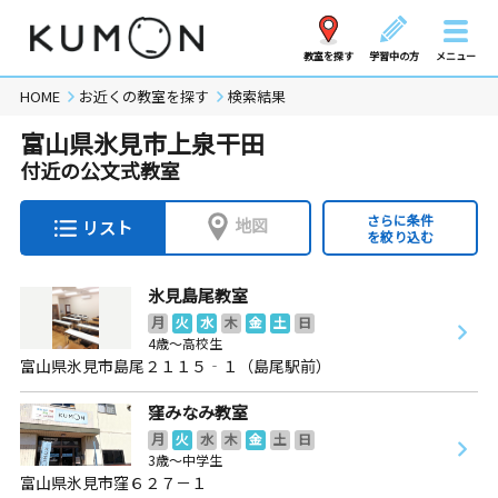
教室を探す
学習中の方
メニュー
HOME
お近くの教室を探す
検索結果
富山県氷見市上泉干田
付近の公文式教室
さらに条件
地図
リスト
を絞り込む
氷見島尾教室
月
火
水
木
金
土
日
4歳～高校生
富山県氷見市島尾２１１５‐１（島尾駅前）
窪みなみ教室
月
火
水
木
金
土
日
3歳～中学生
富山県氷見市窪６２７－１