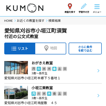
教室を探す
学習中の方
メニュー
HOME
お近くの教室を探す
検索結果
愛知県刈谷市小垣江町須賀
付近の公文式教室
さらに条件
地図
リスト
を絞り込む
おがきえ教室
月
火
水
木
金
土
日
3歳～高校生
愛知県刈谷市小垣江町本郷下５番地１
小垣江東教室
月
火
水
木
金
土
日
3歳～高校生
愛知県刈谷市小垣江町南屋敷 ４５