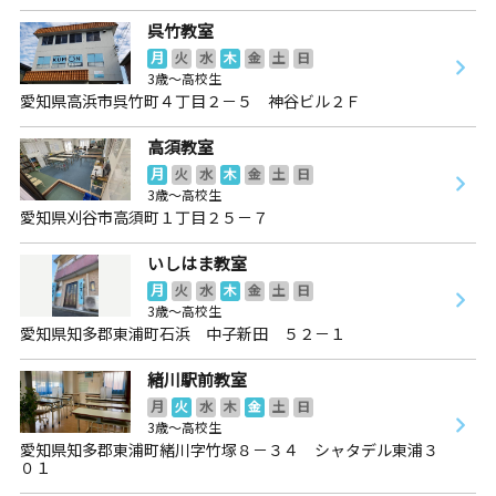
呉竹教室
月
火
水
木
金
土
日
3歳～高校生
愛知県高浜市呉竹町４丁目２－５ 神谷ビル２Ｆ
高須教室
月
火
水
木
金
土
日
3歳～高校生
愛知県刈谷市高須町１丁目２５－７
いしはま教室
月
火
水
木
金
土
日
3歳～高校生
愛知県知多郡東浦町石浜 中子新田 ５２－１
緒川駅前教室
月
火
水
木
金
土
日
3歳～高校生
愛知県知多郡東浦町緒川字竹塚８－３４ シャタデル東浦３
０１