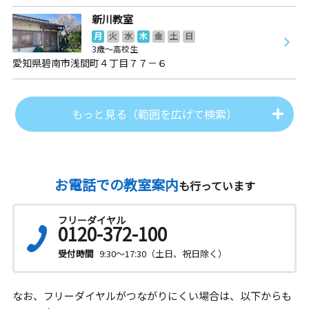
新川教室
月
火
水
木
金
土
日
3歳～高校生
愛知県碧南市浅間町４丁目７７－６
もっと見る（範囲を広げて検索）
お電話での教室案内
も行っています
フリーダイヤル
0120-372-100
受付時間
9:30～17:30（土日、祝日除く）
なお、フリーダイヤルがつながりにくい場合は、以下からも