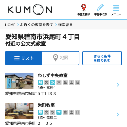
教室を探す
学習中の方
メニュー
HOME
お近くの教室を探す
検索結果
愛知県碧南市浜尾町４丁目
付近の公文式教室
さらに条件
地図
リスト
を絞り込む
わしず中央教室
月
火
水
木
金
土
日
3歳～高校生
愛知県碧南市緑町５丁目３８
栄町教室
月
火
水
木
金
土
日
3歳～高校生
愛知県碧南市栄町２－３５