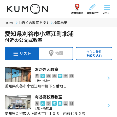
教室を探す
学習中の方
メニュー
HOME
お近くの教室を探す
検索結果
愛知県刈谷市小垣江町北浦
付近の公文式教室
さらに条件
地図
リスト
を絞り込む
おがきえ教室
月
火
水
木
金
土
日
3歳～高校生
愛知県刈谷市小垣江町本郷下５番地１
刈谷高校西教室
月
火
水
木
金
土
日
2歳～高校生
愛知県刈谷市大正町６丁目１０３ 内藤ビル２階