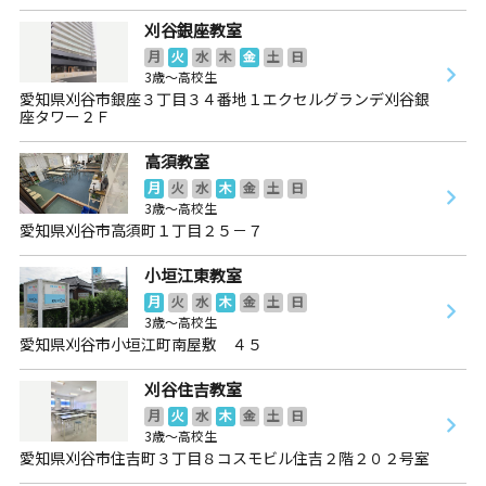
刈谷銀座教室
月
火
水
木
金
土
日
3歳～高校生
愛知県刈谷市銀座３丁目３４番地１エクセルグランデ刈谷銀
座タワー２Ｆ
高須教室
月
火
水
木
金
土
日
3歳～高校生
愛知県刈谷市高須町１丁目２５－７
小垣江東教室
月
火
水
木
金
土
日
3歳～高校生
愛知県刈谷市小垣江町南屋敷 ４５
刈谷住吉教室
月
火
水
木
金
土
日
3歳～高校生
愛知県刈谷市住吉町３丁目８コスモビル住吉２階２０２号室