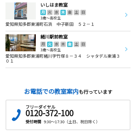
いしはま教室
月
火
水
木
金
土
日
3歳～高校生
愛知県知多郡東浦町石浜 中子新田 ５２－１
緒川駅前教室
月
火
水
木
金
土
日
3歳～高校生
愛知県知多郡東浦町緒川字竹塚８－３４ シャタデル東浦３
０１
お電話での教室案内
も行っています
フリーダイヤル
0120-372-100
受付時間
9:30～17:30（土日、祝日除く）