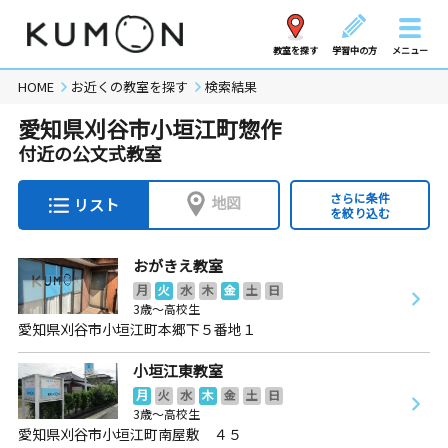
教室を探す
学習中の方
メニュー
HOME
お近くの教室を探す
検索結果
愛知県刈谷市小垣江町惣作
付近の公文式教室
さらに条件
地図
リスト
を絞り込む
おがきえ教室
月
火
水
木
金
土
日
3歳～高校生
愛知県刈谷市小垣江町本郷下５番地１
小垣江東教室
月
火
水
木
金
土
日
3歳～高校生
愛知県刈谷市小垣江町南屋敷 ４５