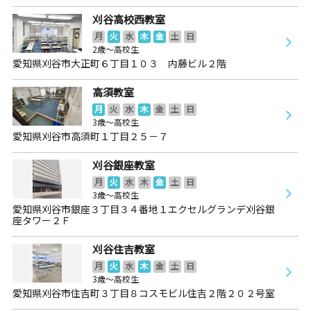
刈谷高校西教室
月
火
水
木
金
土
日
2歳～高校生
愛知県刈谷市大正町６丁目１０３ 内藤ビル２階
高須教室
月
火
水
木
金
土
日
3歳～高校生
愛知県刈谷市高須町１丁目２５－７
刈谷銀座教室
月
火
水
木
金
土
日
3歳～高校生
愛知県刈谷市銀座３丁目３４番地１エクセルグランデ刈谷銀
座タワー２Ｆ
刈谷住吉教室
月
火
水
木
金
土
日
3歳～高校生
愛知県刈谷市住吉町３丁目８コスモビル住吉２階２０２号室