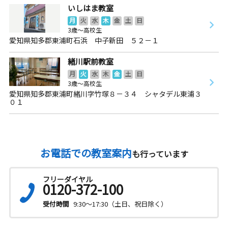
いしはま教室
月
火
水
木
金
土
日
3歳～高校生
愛知県知多郡東浦町石浜 中子新田 ５２－１
緒川駅前教室
月
火
水
木
金
土
日
3歳～高校生
愛知県知多郡東浦町緒川字竹塚８－３４ シャタデル東浦３
０１
お電話での教室案内
も行っています
フリーダイヤル
0120-372-100
受付時間
9:30～17:30（土日、祝日除く）