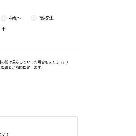
4歳〜
高校生
土
月の間は異なるといった場合もあります。）
、指導者が随時指定します。
日除く）