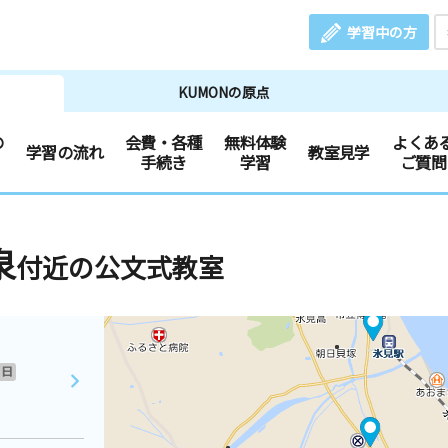
学習中の方
KUMONの原点
の
会費・各種
無料体験
よくあ
学習の流れ
教室見学
手続き
学習
ご質問
泉
付近の公文式教室
日