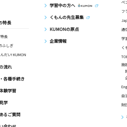
ペ
学習中の方へ
フ
くもんの先生募集
Ja
の特長
KUMONの原点
通
の特長
学
企業情報
Nのふしぎ
く
んだい! KUMON
TO
施
の流れ
・各種手続き
Eng
体験学習
自
見学
財
あるご質問
い合わせ