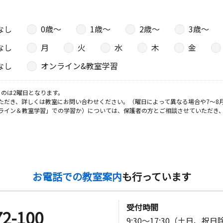
なし
0歳〜
1歳〜
2歳〜
3歳〜
なし
月
火
水
木
金
なし
オンライン&教室学習
のは2曜日となります。
ただき、詳しくは教室にお問い合わせください。（曜日によって異なる場合や7～8
ライン＆教室学習」での学習か）については、保護者の方とご相談させていただき
お電話での教室案内
も行っています
受付時間
72-100
9:30～17:30（土日、祝