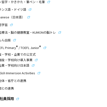
ン習字・かきかた・筆ペン・毛筆
ランス語・ドイツ語
panese（日本語）
信学習
習療法・脳の健康教室・KUMONの脳トレ
もん出版
®
®
EFL Primary
/
TOEFL Junior
設・学校・企業での公文式
施設・学校向け導入事業
企業・学校向け日本語
lish Immersion Activities
治体・省庁との連携
団との連携
社員採用