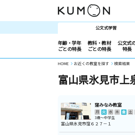
公文式学習
年齢・学年
教科・教材
公文式
ごとの特長
ごとの特長
特長
HOME
お近くの教室を探す
検索結果
富山県氷見市上
窪みなみ教室
月
火
水
木
金
土
3歳～中学生
富山県氷見市窪６２７－１