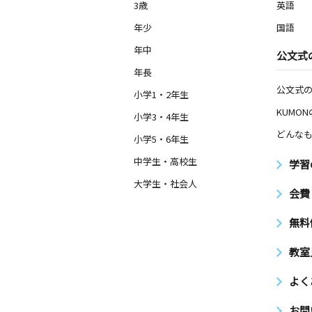
3歳
英語
年少
国語
年中
公文式
年長
公文式
小学1・2年生
KUMO
小学3・4年生
どんなも
小学5・6年生
中学生・高校生
学習
大学生・社会人
会費
無料
教室
よく
お問