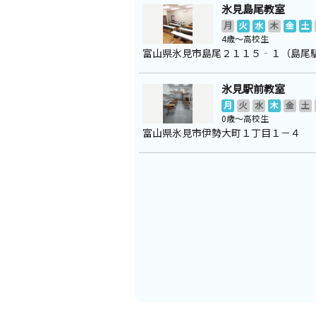
氷見島尾教室
月
火
水
木
金
土
4歳～高校生
富山県氷見市島尾２１１５‐１（島尾
氷見駅前教室
月
火
水
木
金
土
0歳～高校生
富山県氷見市伊勢大町１丁目１－４