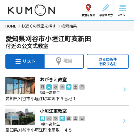
教室を探す
学習中の方
メニュー
HOME
お近くの教室を探す
検索結果
愛知県刈谷市小垣江町亥新田
付近の公文式教室
さらに条件
地図
リスト
を絞り込む
おがきえ教室
月
火
水
木
金
土
日
3歳～高校生
愛知県刈谷市小垣江町本郷下５番地１
小垣江東教室
月
火
水
木
金
土
日
3歳～高校生
愛知県刈谷市小垣江町南屋敷 ４５