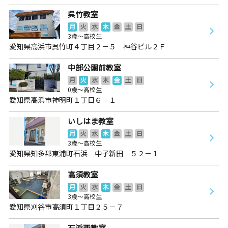
呉竹教室
月
火
水
木
金
土
日
3歳～高校生
愛知県高浜市呉竹町４丁目２－５ 神谷ビル２Ｆ
中部公園前教室
月
火
水
木
金
土
日
0歳～高校生
愛知県高浜市神明町１丁目６－１
いしはま教室
月
火
水
木
金
土
日
3歳～高校生
愛知県知多郡東浦町石浜 中子新田 ５２－１
高須教室
月
火
水
木
金
土
日
3歳～高校生
愛知県刈谷市高須町１丁目２５－７
石浜西教室