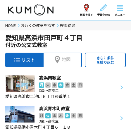
教室を探す
学習中の方
メニュー
HOME
お近くの教室を探す
検索結果
愛知県高浜市田戸町４丁目
付近の公文式教室
さらに条件
地図
リスト
を絞り込む
高浜南教室
月
火
水
木
金
土
日
3歳～高校生
愛知県高浜市二池町６丁目６番地１
高浜青木町教室
月
火
水
木
金
土
日
3歳～高校生
愛知県高浜市青木町４丁目６－１８