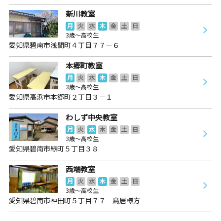
新川教室
月
火
水
木
金
土
日
3歳～高校生
愛知県碧南市浅間町４丁目７７－６
本郷町教室
月
火
水
木
金
土
日
3歳～高校生
愛知県高浜市本郷町２丁目３－１
わしず中央教室
月
火
水
木
金
土
日
3歳～高校生
愛知県碧南市緑町５丁目３８
西端教室
月
火
水
木
金
土
日
3歳～高校生
愛知県碧南市神田町５丁目７７ 鳥居様方