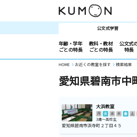
公文式学習
年齢・学年
教科・教材
公文式
ごとの特長
ごとの特長
特長
HOME
お近くの教室を探す
検索結果
愛知県碧南市中
大浜教室
月
火
水
木
金
土
3歳～高校生
愛知県碧南市浜寺町２丁目４５