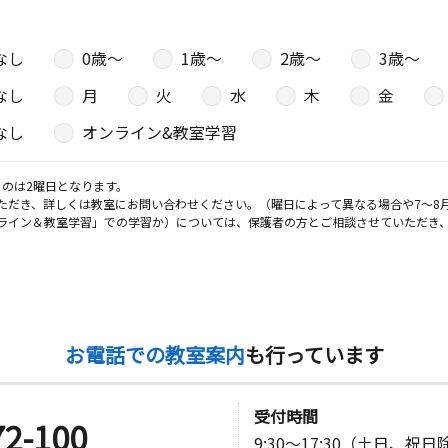
なし
0歳〜
1歳〜
2歳〜
3歳〜
なし
月
火
水
木
金
なし
オンライン&教室学習
のは2曜日となります。
ただき、詳しくは教室にお問い合わせください。（曜日によって異なる場合や7～8
ライン＆教室学習」での学習か）については、保護者の方とご相談させていただき
お電話での教室案内
も行っています
受付時間
72-100
9:30～17:30（土日、祝