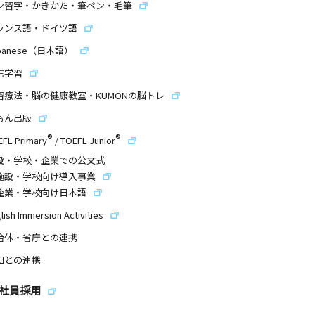
ン習字・かきかた・筆ペン・毛筆
ランス語・ドイツ語
panese（日本語）
信学習
習療法・脳の健康教室・KUMONの脳トレ
もん出版
®
®
EFL Primary
/
TOEFL Junior
設・学校・企業での公文式
施設・学校向け導入事業
企業・学校向け日本語
lish Immersion Activities
治体・省庁との連携
団との連携
社員採用