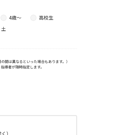
4歳〜
高校生
土
月の間は異なるといった場合もあります。）
、指導者が随時指定します。
日除く）