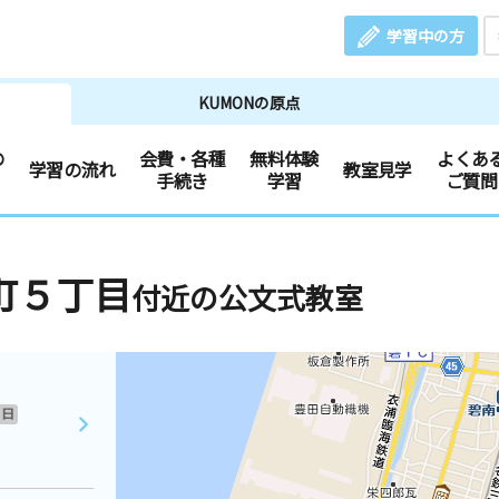
学習中の方
KUMONの原点
の
会費・各種
無料体験
よくあ
学習の流れ
教室見学
手続き
学習
ご質問
町５丁目
付近の公文式教室
日