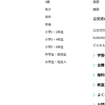
3歳
英語
年少
国語
年中
公文式
年長
公文式
小学1・2年生
KUMO
小学3・4年生
どんなも
小学5・6年生
中学生・高校生
学習
大学生・社会人
会費
無料
教室
よく
お問