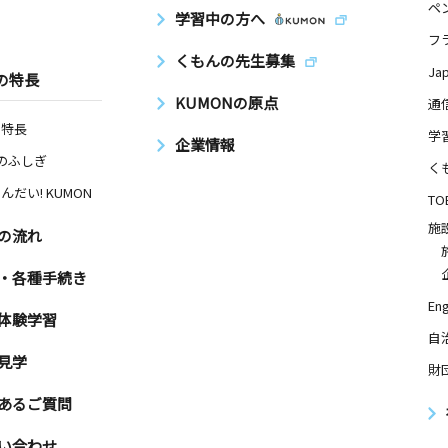
ペ
学習中の方へ
フ
くもんの先生募集
Ja
の特長
KUMONの原点
通
の特長
学
企業情報
Nのふしぎ
く
んだい! KUMON
TO
施
の流れ
・各種手続き
Eng
体験学習
自
見学
財
あるご質問
い合わせ