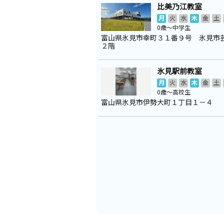
比美乃江教室
月
火
水
木
金
土
0歳～中学生
富山県氷見市幸町３１番９号 氷見市
２階
氷見駅前教室
月
火
水
木
金
土
0歳～高校生
富山県氷見市伊勢大町１丁目１－４