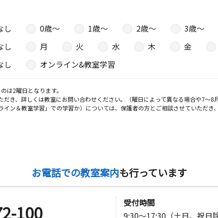
なし
0歳〜
1歳〜
2歳〜
3歳〜
なし
月
火
水
木
金
なし
オンライン&教室学習
のは2曜日となります。
ただき、詳しくは教室にお問い合わせください。（曜日によって異なる場合や7～8
ライン＆教室学習」での学習か）については、保護者の方とご相談させていただき
お電話での教室案内
も行っています
受付時間
72-100
9:30～17:30（土日、祝