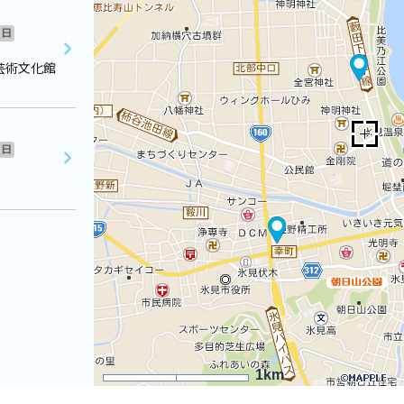
日
芸術文化館
日
1km