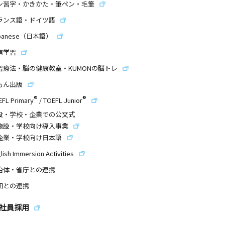
ン習字・かきかた・筆ペン・毛筆
ランス語・ドイツ語
panese（日本語）
信学習
習療法・脳の健康教室・KUMONの脳トレ
もん出版
®
®
EFL Primary
/
TOEFL Junior
設・学校・企業での公文式
施設・学校向け導入事業
企業・学校向け日本語
lish Immersion Activities
治体・省庁との連携
団との連携
社員採用