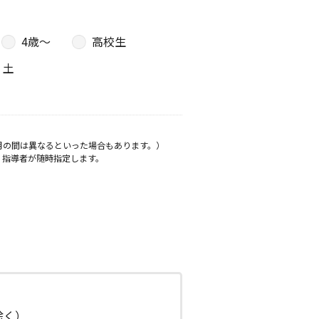
4歳〜
高校生
土
月の間は異なるといった場合もあります。）
、指導者が随時指定します。
日除く）