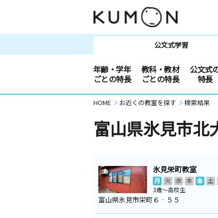
公文式学習
年齢・学年
教科・教材
公文式
ごとの特長
ごとの特長
特長
HOME
お近くの教室を探す
検索結果
富山県氷見市北
氷見栄町教室
月
火
水
木
金
土
3歳～高校生
富山県氷見市栄町６‐５５