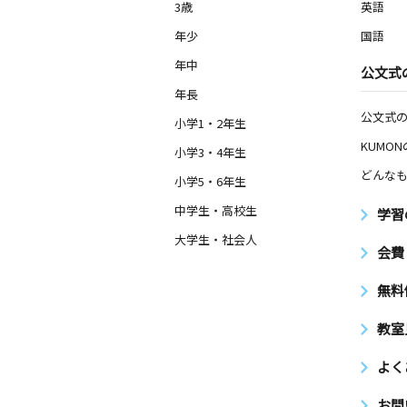
3歳
英語
年少
国語
年中
公文式
年長
公文式
小学1・2年生
KUMO
小学3・4年生
どんなも
小学5・6年生
中学生・高校生
学習
大学生・社会人
会費
無料
教室
よく
お問