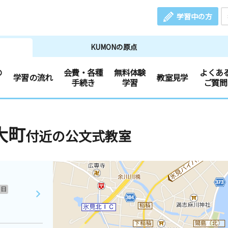
学習中の方
KUMONの原点
の
会費・各種
無料体験
よくあ
学習の流れ
教室見学
手続き
学習
ご質問
大町
付近の公文式教室
日