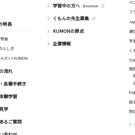
ペ
学習中の方へ
フ
くもんの先生募集
Ja
の特長
KUMONの原点
通
の特長
学
企業情報
Nのふしぎ
く
んだい! KUMON
TO
施
の流れ
・各種手続き
Eng
体験学習
自
見学
財
あるご質問
い合わせ