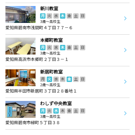
新川教室
月
火
水
木
金
土
日
3歳～高校生
愛知県碧南市浅間町４丁目７７－６
本郷町教室
月
火
水
木
金
土
日
3歳～高校生
愛知県高浜市本郷町２丁目３－１
新居町教室
月
火
水
木
金
土
日
2歳～高校生
愛知県半田市新居町３丁目２８番地１
わしず中央教室
月
火
水
木
金
土
日
3歳～高校生
愛知県碧南市緑町５丁目３８