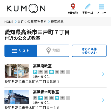
教室を探す
学習中の方
メニュー
HOME
お近くの教室を探す
検索結果
愛知県高浜市田戸町７丁目
付近の公文式教室
さらに条件
地図
リスト
を絞り込む
高浜南教室
月
火
水
木
金
土
日
3歳～高校生
愛知県高浜市二池町６丁目６番地１
高浜青木町教室
月
火
水
木
金
土
日
3歳～高校生
愛知県高浜市青木町４丁目６－１８