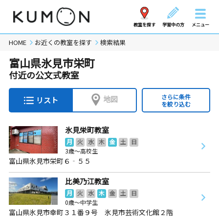
教室を探す
学習中の方
メニュー
HOME
お近くの教室を探す
検索結果
富山県氷見市栄町
付近の公文式教室
さらに条件
地図
リスト
を絞り込む
氷見栄町教室
月
火
水
木
金
土
日
3歳～高校生
富山県氷見市栄町６‐５５
比美乃江教室
月
火
水
木
金
土
日
0歳～中学生
富山県氷見市幸町３１番９号 氷見市芸術文化館２階