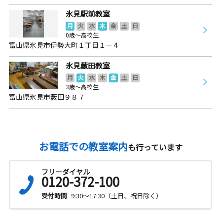
氷見駅前教室
月
火
水
木
金
土
日
0歳～高校生
富山県氷見市伊勢大町１丁目１－４
氷見藪田教室
月
火
水
木
金
土
日
3歳～高校生
富山県氷見市薮田９８７
お電話での教室案内
も行っています
フリーダイヤル
0120-372-100
受付時間
9:30～17:30（土日、祝日除く）