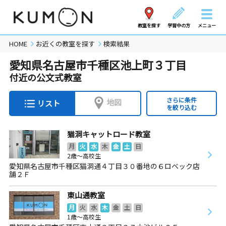
教室を探す
学習中の方
メニュー
HOME
お近くの教室を探す
検索結果
愛知県名古屋市千種区池上町３丁目
付近の公文式教室
さらに条件
地図
リスト
を絞り込む
猫洞キャットロード教室
月
火
水
木
金
土
日
2歳～高校生
愛知県名古屋市千種区猫洞通４丁目３０番地の６ロベック店
舗２Ｆ
東山通教室
月
火
水
木
金
土
日
1歳～高校生