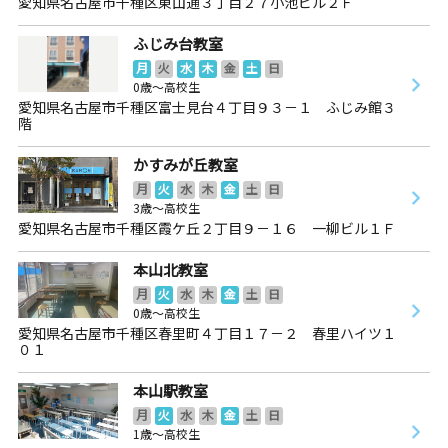
愛知県名古屋市千種区東山通３丁目２７小池ビル２Ｆ
ふじみ台教室
月
火
水
木
金
土
日
0歳～高校生
愛知県名古屋市千種区富士見台４丁目９３－１ ふじみ館３
階
かすみが丘教室
月
火
水
木
金
土
日
3歳～高校生
愛知県名古屋市千種区霞ケ丘２丁目９－１６ 一柳ビル１Ｆ
本山北教室
月
火
水
木
金
土
日
0歳～高校生
愛知県名古屋市千種区春里町４丁目１７－２ 春里ハイツ１
０１
本山駅教室
月
火
水
木
金
土
日
1歳～高校生