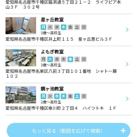
愛知県名古屋市千種区猫洞通５丁目２１－２ ライフピア本
山３Ｆ ３０２号
星ヶ丘教室
月
火
水
木
金
土
日
3歳～高校生
愛知県名古屋市千種区井上町１１５ 星ヶ丘恵ビル３Ｆ
よもぎ教室
月
火
水
木
金
土
日
3歳～高校生
愛知県名古屋市名東区八前３丁目１０１番地 シャトー藤
１０２
鏡ヶ池教室
月
火
水
木
金
土
日
2歳～高校生
愛知県名古屋市千種区幸川町２丁目４ ハイツトキ １Ｆ
もっと見る（範囲を広げて検索）