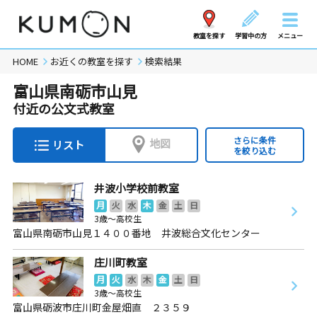
教室を探す
学習中の方
メニュー
HOME
お近くの教室を探す
検索結果
富山県南砺市山見
付近の公文式教室
さらに条件
地図
リスト
を絞り込む
井波小学校前教室
月
火
水
木
金
土
日
3歳～高校生
富山県南砺市山見１４００番地 井波総合文化センター
庄川町教室
月
火
水
木
金
土
日
3歳～高校生
富山県砺波市庄川町金屋畑直 ２３５９