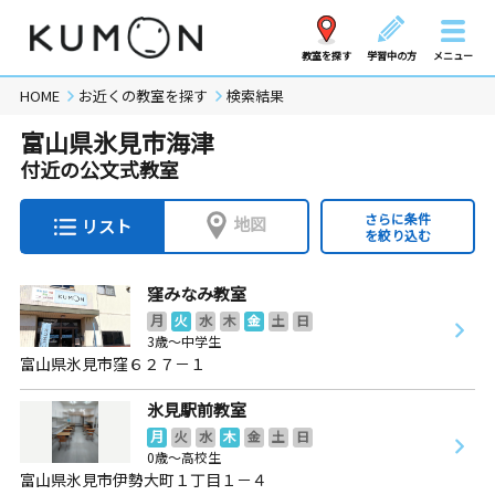
教室を探す
学習中の方
メニュー
HOME
お近くの教室を探す
検索結果
富山県氷見市海津
付近の公文式教室
さらに条件
地図
リスト
を絞り込む
窪みなみ教室
月
火
水
木
金
土
日
3歳～中学生
富山県氷見市窪６２７－１
氷見駅前教室
月
火
水
木
金
土
日
0歳～高校生
富山県氷見市伊勢大町１丁目１－４