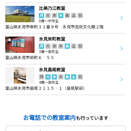
比美乃江教室
月
火
水
木
金
土
日
0歳～中学生
富山県氷見市幸町３１番９号 氷見市芸術文化館２階
氷見栄町教室
月
火
水
木
金
土
日
3歳～高校生
富山県氷見市栄町６‐５５
氷見島尾教室
月
火
水
木
金
土
日
4歳～高校生
富山県氷見市島尾２１１５‐１（島尾駅前）
お電話での教室案内
も行っています