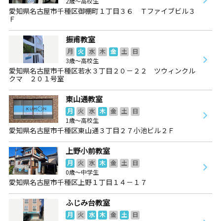
2歳～高校生
愛知県名古屋市千種区御棚町１丁目３６ Ｔファイブビル３
Ｆ
振甫教室
月
火
水
木
金
土
日
3歳～高校生
愛知県名古屋市千種区若水３丁目２０－２２ ツウィンクル
クマ ２０１号室
東山通教室
月
火
水
木
金
土
日
1歳～高校生
愛知県名古屋市千種区東山通３丁目２７小池ビル２Ｆ
上野小前教室
月
火
水
木
金
土
日
0歳～中学生
愛知県名古屋市千種区上野１丁目１４－１７
ふじみ台教室
月
火
水
木
金
土
日