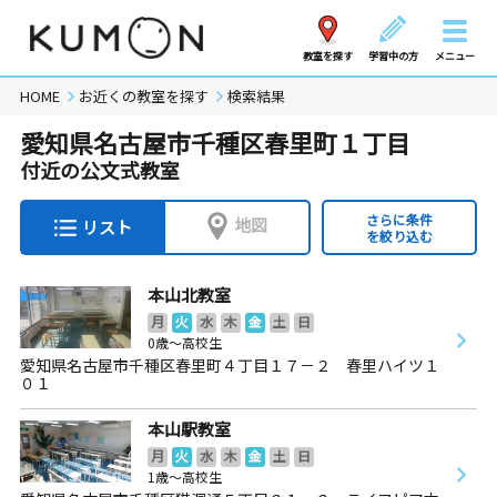
教室を探す
学習中の方
メニュー
HOME
お近くの教室を探す
検索結果
愛知県名古屋市千種区春里町１丁目
付近の公文式教室
さらに条件
地図
リスト
を絞り込む
本山北教室
月
火
水
木
金
土
日
0歳～高校生
愛知県名古屋市千種区春里町４丁目１７－２ 春里ハイツ１
０１
本山駅教室
月
火
水
木
金
土
日
1歳～高校生