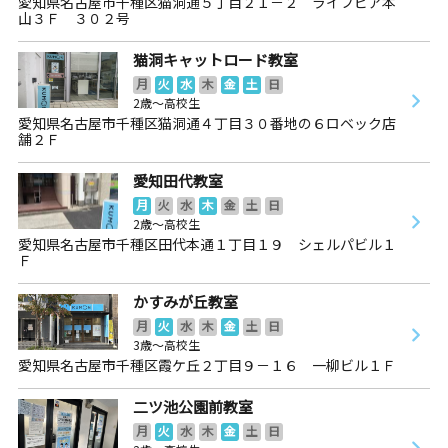
愛知県名古屋市千種区猫洞通５丁目２１－２ ライフピア本
山３Ｆ ３０２号
猫洞キャットロード教室
月
火
水
木
金
土
日
2歳～高校生
愛知県名古屋市千種区猫洞通４丁目３０番地の６ロベック店
舗２Ｆ
愛知田代教室
月
火
水
木
金
土
日
2歳～高校生
愛知県名古屋市千種区田代本通１丁目１９ シェルパビル１
Ｆ
かすみが丘教室
月
火
水
木
金
土
日
3歳～高校生
愛知県名古屋市千種区霞ケ丘２丁目９－１６ 一柳ビル１Ｆ
二ツ池公園前教室
月
火
水
木
金
土
日