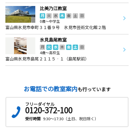
比美乃江教室
月
火
水
木
金
土
日
0歳～中学生
富山県氷見市幸町３１番９号 氷見市芸術文化館２階
氷見島尾教室
月
火
水
木
金
土
日
4歳～高校生
富山県氷見市島尾２１１５‐１（島尾駅前）
お電話での教室案内
も行っています
フリーダイヤル
0120-372-100
受付時間
9:30～17:30（土日、祝日除く）