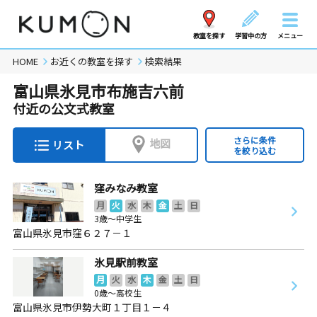
教室を探す
学習中の方
メニュー
HOME
お近くの教室を探す
検索結果
富山県氷見市布施吉六前
付近の公文式教室
さらに条件
地図
リスト
を絞り込む
窪みなみ教室
月
火
水
木
金
土
日
3歳～中学生
富山県氷見市窪６２７－１
氷見駅前教室
月
火
水
木
金
土
日
0歳～高校生
富山県氷見市伊勢大町１丁目１－４