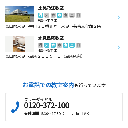
比美乃江教室
月
火
水
木
金
土
日
0歳～中学生
富山県氷見市幸町３１番９号 氷見市芸術文化館２階
氷見島尾教室
月
火
水
木
金
土
日
4歳～高校生
富山県氷見市島尾２１１５‐１（島尾駅前）
お電話での教室案内
も行っています
フリーダイヤル
0120-372-100
受付時間
9:30～17:30（土日、祝日除く）