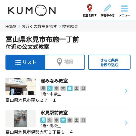
教室を探す
学習中の方
メニュー
HOME
お近くの教室を探す
検索結果
富山県氷見市布施一丁前
付近の公文式教室
さらに条件
地図
リスト
を絞り込む
窪みなみ教室
月
火
水
木
金
土
日
3歳～中学生
富山県氷見市窪６２７－１
氷見駅前教室
月
火
水
木
金
土
日
0歳～高校生
富山県氷見市伊勢大町１丁目１－４