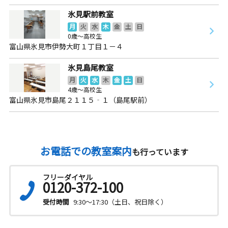
氷見駅前教室
月
火
水
木
金
土
日
0歳～高校生
富山県氷見市伊勢大町１丁目１－４
氷見島尾教室
月
火
水
木
金
土
日
4歳～高校生
富山県氷見市島尾２１１５‐１（島尾駅前）
お電話での教室案内
も行っています
フリーダイヤル
0120-372-100
受付時間
9:30～17:30（土日、祝日除く）