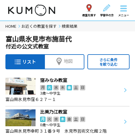
教室を探す
学習中の方
メニュー
HOME
お近くの教室を探す
検索結果
富山県氷見市布施苗代
付近の公文式教室
さらに条件
地図
リスト
を絞り込む
窪みなみ教室
月
火
水
木
金
土
日
3歳～中学生
富山県氷見市窪６２７－１
比美乃江教室
月
火
水
木
金
土
日
0歳～中学生
富山県氷見市幸町３１番９号 氷見市芸術文化館２階