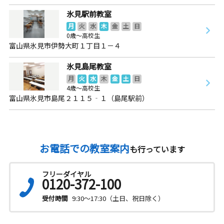
氷見駅前教室
月
火
水
木
金
土
日
0歳～高校生
富山県氷見市伊勢大町１丁目１－４
氷見島尾教室
月
火
水
木
金
土
日
4歳～高校生
富山県氷見市島尾２１１５‐１（島尾駅前）
お電話での教室案内
も行っています
フリーダイヤル
0120-372-100
受付時間
9:30～17:30（土日、祝日除く）