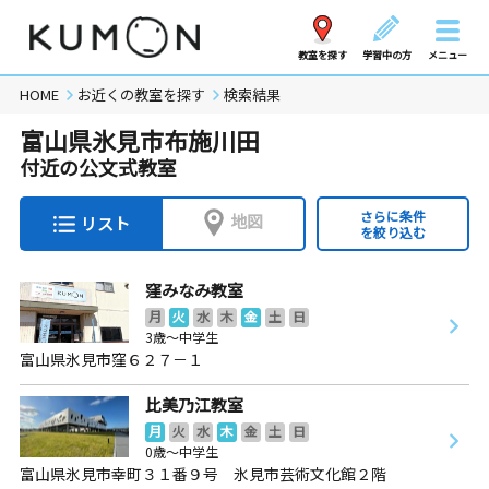
教室を探す
学習中の方
メニュー
HOME
お近くの教室を探す
検索結果
富山県氷見市布施川田
付近の公文式教室
さらに条件
地図
リスト
を絞り込む
窪みなみ教室
月
火
水
木
金
土
日
3歳～中学生
富山県氷見市窪６２７－１
比美乃江教室
月
火
水
木
金
土
日
0歳～中学生
富山県氷見市幸町３１番９号 氷見市芸術文化館２階