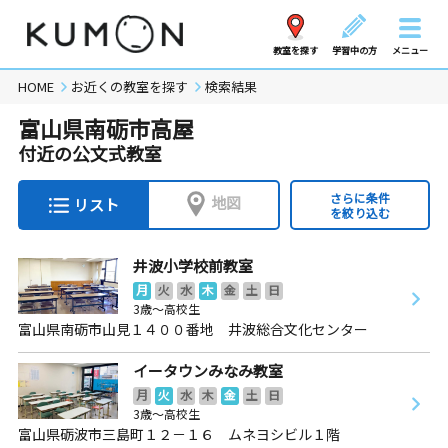
教室を探す
学習中の方
メニュー
HOME
お近くの教室を探す
検索結果
富山県南砺市高屋
付近の公文式教室
さらに条件
地図
リスト
を絞り込む
井波小学校前教室
月
火
水
木
金
土
日
3歳～高校生
富山県南砺市山見１４００番地 井波総合文化センター
イータウンみなみ教室
月
火
水
木
金
土
日
3歳～高校生
富山県砺波市三島町１２－１６ ムネヨシビル１階