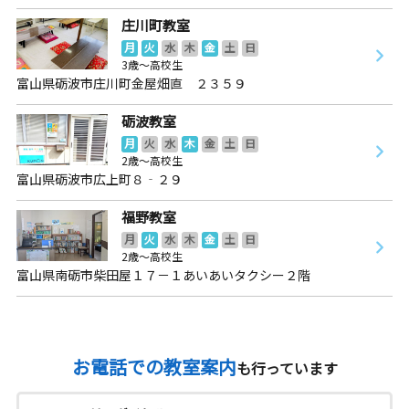
庄川町教室
月
火
水
木
金
土
日
3歳～高校生
富山県砺波市庄川町金屋畑直 ２３５９
砺波教室
月
火
水
木
金
土
日
2歳～高校生
富山県砺波市広上町８‐２９
福野教室
月
火
水
木
金
土
日
2歳～高校生
富山県南砺市柴田屋１７－１あいあいタクシー２階
お電話での教室案内
も行っています