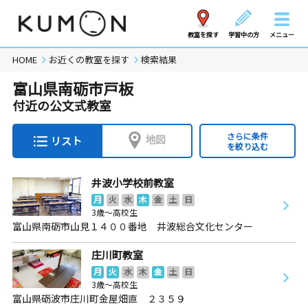
教室を探す
学習中の方
メニュー
HOME
お近くの教室を探す
検索結果
富山県南砺市戸板
付近の公文式教室
さらに条件
地図
リスト
を絞り込む
井波小学校前教室
月
火
水
木
金
土
日
3歳～高校生
富山県南砺市山見１４００番地 井波総合文化センター
庄川町教室
月
火
水
木
金
土
日
3歳～高校生
富山県砺波市庄川町金屋畑直 ２３５９