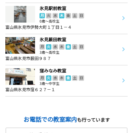
氷見駅前教室
月
火
水
木
金
土
日
0歳～高校生
富山県氷見市伊勢大町１丁目１－４
氷見藪田教室
月
火
水
木
金
土
日
3歳～高校生
富山県氷見市薮田９８７
窪みなみ教室
月
火
水
木
金
土
日
3歳～中学生
富山県氷見市窪６２７－１
お電話での教室案内
も行っています