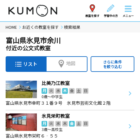
教室を探す
学習中の方
メニュー
HOME
お近くの教室を探す
検索結果
富山県氷見市余川
付近の公文式教室
さらに条件
地図
リスト
を絞り込む
比美乃江教室
月
火
水
木
金
土
日
0歳～中学生
富山県氷見市幸町３１番９号 氷見市芸術文化館２階
氷見栄町教室
月
火
水
木
金
土
日
3歳～高校生
富山県氷見市栄町６‐５５