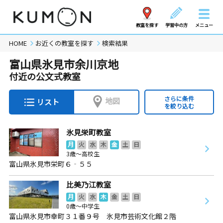
教室を探す
学習中の方
メニュー
HOME
お近くの教室を探す
検索結果
富山県氷見市余川京地
付近の公文式教室
さらに条件
地図
リスト
を絞り込む
氷見栄町教室
月
火
水
木
金
土
日
3歳～高校生
富山県氷見市栄町６‐５５
比美乃江教室
月
火
水
木
金
土
日
0歳～中学生
富山県氷見市幸町３１番９号 氷見市芸術文化館２階