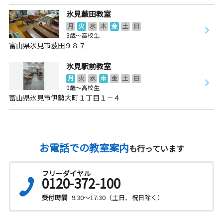
氷見藪田教室
月
火
水
木
金
土
日
3歳～高校生
富山県氷見市薮田９８７
氷見駅前教室
月
火
水
木
金
土
日
0歳～高校生
富山県氷見市伊勢大町１丁目１－４
お電話での教室案内
も行っています
フリーダイヤル
0120-372-100
受付時間
9:30～17:30（土日、祝日除く）