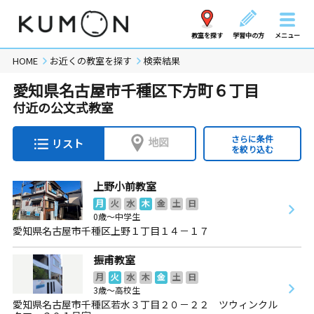
教室を探す
学習中の方
メニュー
HOME
お近くの教室を探す
検索結果
愛知県名古屋市千種区下方町６丁目
付近の公文式教室
さらに条件
地図
リスト
を絞り込む
上野小前教室
月
火
水
木
金
土
日
0歳～中学生
愛知県名古屋市千種区上野１丁目１４－１７
振甫教室
月
火
水
木
金
土
日
3歳～高校生
愛知県名古屋市千種区若水３丁目２０－２２ ツウィンクル