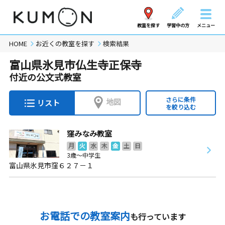
教室を探す
学習中の方
メニュー
HOME
お近くの教室を探す
検索結果
富山県氷見市仏生寺正保寺
付近の公文式教室
さらに条件
地図
リスト
を絞り込む
窪みなみ教室
月
火
水
木
金
土
日
3歳～中学生
富山県氷見市窪６２７－１
お電話での教室案内
も行っています