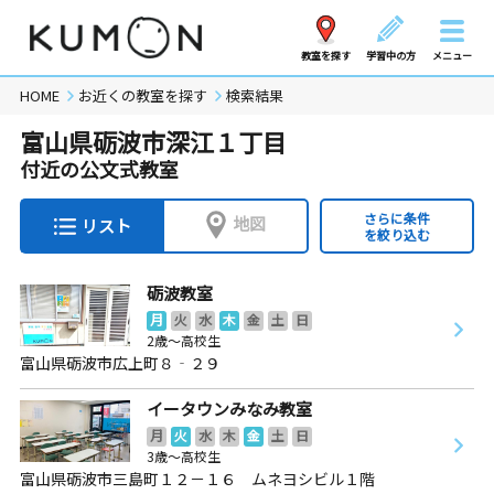
教室を探す
学習中の方
メニュー
HOME
お近くの教室を探す
検索結果
富山県砺波市深江１丁目
付近の公文式教室
さらに条件
地図
リスト
を絞り込む
砺波教室
月
火
水
木
金
土
日
2歳～高校生
富山県砺波市広上町８‐２９
イータウンみなみ教室
月
火
水
木
金
土
日
3歳～高校生
富山県砺波市三島町１２－１６ ムネヨシビル１階