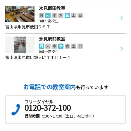
氷見藪田教室
月
火
水
木
金
土
日
3歳～高校生
富山県氷見市薮田９８７
氷見駅前教室
月
火
水
木
金
土
日
0歳～高校生
富山県氷見市伊勢大町１丁目１－４
お電話での教室案内
も行っています
フリーダイヤル
0120-372-100
受付時間
9:30～17:30（土日、祝日除く）