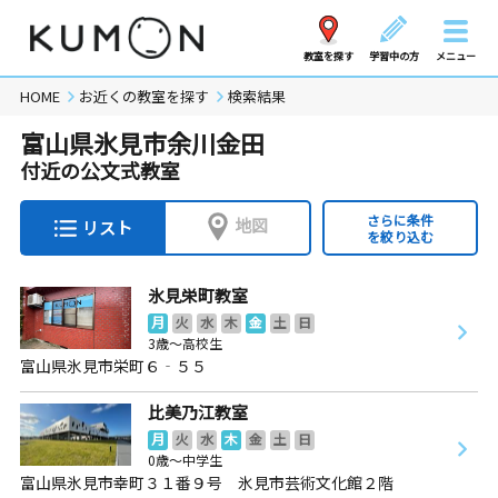
教室を探す
学習中の方
メニュー
HOME
お近くの教室を探す
検索結果
富山県氷見市余川金田
付近の公文式教室
さらに条件
地図
リスト
を絞り込む
氷見栄町教室
月
火
水
木
金
土
日
3歳～高校生
富山県氷見市栄町６‐５５
比美乃江教室
月
火
水
木
金
土
日
0歳～中学生
富山県氷見市幸町３１番９号 氷見市芸術文化館２階