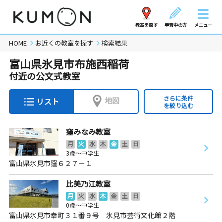
教室を探す
学習中の方
メニュー
HOME
お近くの教室を探す
検索結果
富山県氷見市布施西稲荷
付近の公文式教室
さらに条件
地図
リスト
を絞り込む
窪みなみ教室
月
火
水
木
金
土
日
3歳～中学生
富山県氷見市窪６２７－１
比美乃江教室
月
火
水
木
金
土
日
0歳～中学生
富山県氷見市幸町３１番９号 氷見市芸術文化館２階