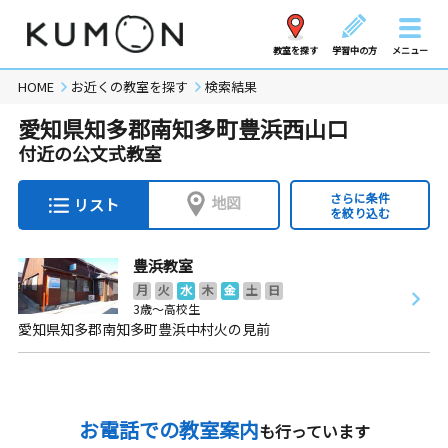
教室を探す
学習中の方
メニュー
HOME
お近くの教室を探す
検索結果
愛知県知多郡南知多町豊浜西山口
付近の公文式教室
さらに条件
地図
リスト
を絞り込む
豊浜教室
月
火
水
木
金
土
日
3歳～高校生
愛知県知多郡南知多町豊浜中村火の見前
お電話での教室案内
も行っています