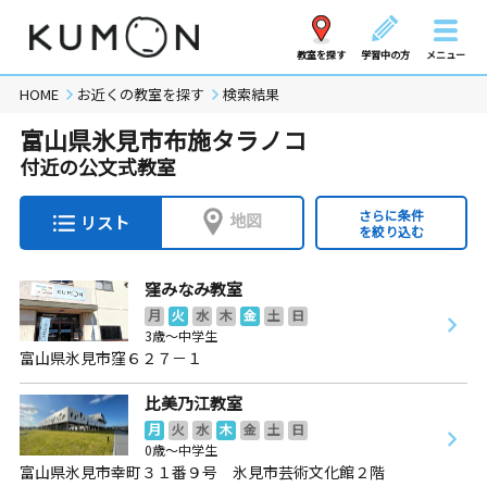
教室を探す
学習中の方
メニュー
HOME
お近くの教室を探す
検索結果
富山県氷見市布施タラノコ
付近の公文式教室
さらに条件
地図
リスト
を絞り込む
窪みなみ教室
月
火
水
木
金
土
日
3歳～中学生
富山県氷見市窪６２７－１
比美乃江教室
月
火
水
木
金
土
日
0歳～中学生
富山県氷見市幸町３１番９号 氷見市芸術文化館２階