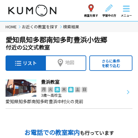
教室を探す
学習中の方
メニュー
HOME
お近くの教室を探す
検索結果
愛知県知多郡南知多町豊浜小佐郷
付近の公文式教室
さらに条件
地図
リスト
を絞り込む
豊浜教室
月
火
水
木
金
土
日
3歳～高校生
愛知県知多郡南知多町豊浜中村火の見前
お電話での教室案内
も行っています