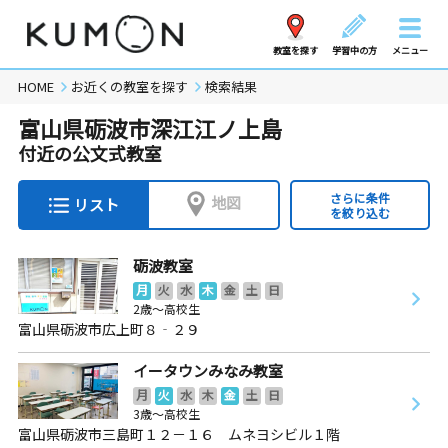
教室を探す
学習中の方
メニュー
HOME
お近くの教室を探す
検索結果
富山県砺波市深江江ノ上島
付近の公文式教室
さらに条件
地図
リスト
を絞り込む
砺波教室
月
火
水
木
金
土
日
2歳～高校生
富山県砺波市広上町８‐２９
イータウンみなみ教室
月
火
水
木
金
土
日
3歳～高校生
富山県砺波市三島町１２－１６ ムネヨシビル１階