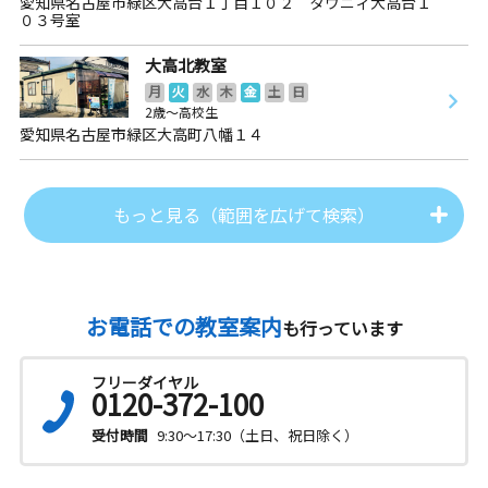
愛知県名古屋市緑区大高台１丁目１０２ タウニィ大高台１
０３号室
大高北教室
月
火
水
木
金
土
日
2歳～高校生
愛知県名古屋市緑区大高町八幡１４
もっと見る（範囲を広げて検索）
お電話での教室案内
も行っています
フリーダイヤル
0120-372-100
受付時間
9:30～17:30（土日、祝日除く）