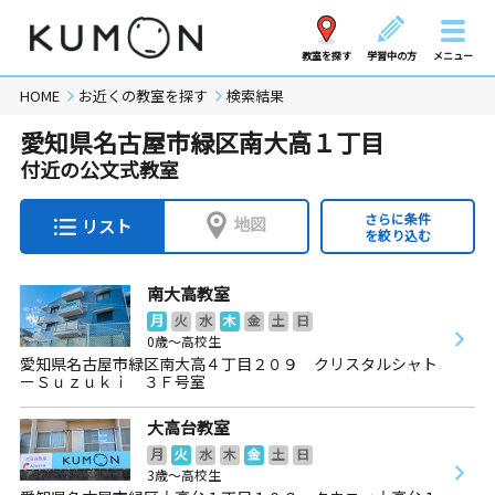
教室を探す
学習中の方
メニュー
HOME
お近くの教室を探す
検索結果
愛知県名古屋市緑区南大高１丁目
付近の公文式教室
さらに条件
地図
リスト
を絞り込む
南大高教室
月
火
水
木
金
土
日
0歳～高校生
愛知県名古屋市緑区南大高４丁目２０９ クリスタルシャト
ーＳｕｚｕｋｉ ３Ｆ号室
大高台教室
月
火
水
木
金
土
日
3歳～高校生