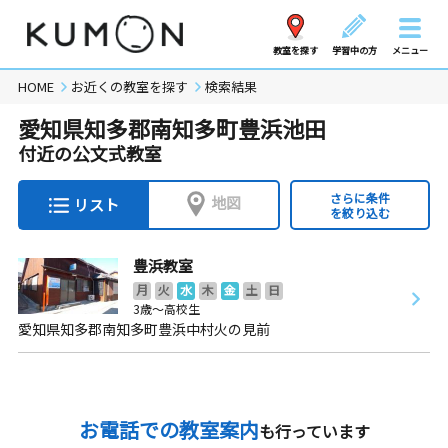
教室を探す
学習中の方
メニュー
HOME
お近くの教室を探す
検索結果
愛知県知多郡南知多町豊浜池田
付近の公文式教室
さらに条件
地図
リスト
を絞り込む
豊浜教室
月
火
水
木
金
土
日
3歳～高校生
愛知県知多郡南知多町豊浜中村火の見前
お電話での教室案内
も行っています